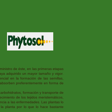
 & Desarrollo
Galería
More
ministro de éste, en las primeras etapas
 haya adquirido un mayor tamaño y vigor.
encial en la formación de las semillas,
o absorben preferentemente en forma de
carbohidratos, formación y transporte de
ecimiento de los tejidos meristemáticos,
encia a las enfermedades. Las plantas lo
 la planta por lo que lo hace bastante