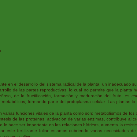
Inicio
Nosotros
Productos & Servicios
Investigación
5
e en el desarrollo del sistema radical de la planta, un inadecuado su
esarrollo de las partes reproductivas, lo cual no permite que la planta
leñoso, de la fructificación, formación y maduración del fruto, es es
 metabólicos, formando parte del protoplasma celular. Las plantas l
en varias funciones vitales de la planta como son: metabolismos de los 
tesis de las proteínas, activación de varias enzimas, contribuye al cr
ue lo hace ser importante en las relaciones hídricas, aumenta la resist
zar este fertilizante foliar estamos cubriendo varias necesidades de
cualquier cultivo.