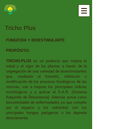
Tricho Plus
FUNGICIDA Y BIOESTIMULANTE
PROPÓSITO:
TRICHO-PLUS
es un producto que mejora la
salud y el vigor de las plantas a través de la
segregación de una variedad de bioestimulantes
que, mediante el fomento, inhibición o
modificación de los procesos fisiológicos de las
mismas, van a mejorar los principales índices
morfológicos y a activar el S.A.R. (Sistema
Adquirido de Resistencia). Además actúa como
biocontrolador de enfermedades ya que compite
por el espacio y los nutrientes con los
principales hongos patógenos o los depreda
directamente.